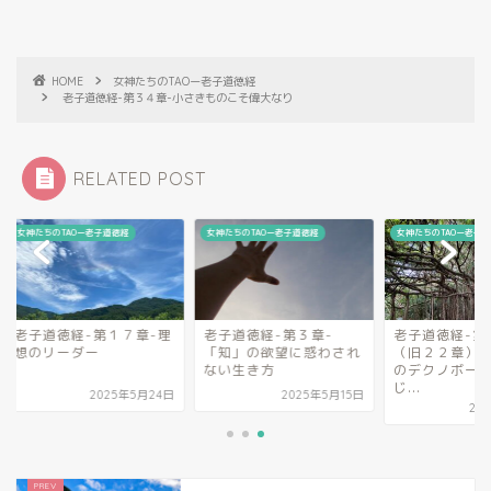
HOME
女神たちのTAOー老子道徳経
老子道徳経-第３４章-小さきものこそ偉大なり
RELATED POST
たちのTAOー老子道徳経
女神たちのTAOー老子道徳経
女神たちのTAOー老子道徳経
子道徳経-第１７章-理
老子道徳経-第３章-
老子道徳経-第２３
のリーダー
「知」の欲望に惑わされ
（旧２２章）-役立
ない生き方
のデクノボー、でも
じ...
2025年5月24日
2025年5月15日
2025年5月