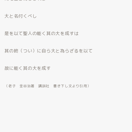
大と名付くべし
是を以て聖人の能く其の大を成すは
其の終（つい）に自ら大と為らざるを以て
故に能く其の大を成す
（老子 金谷治著 講談社 書き下し文より引用）