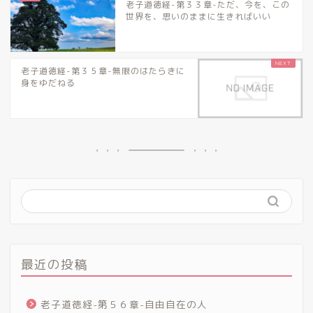
老子道徳経-第３３章-ただ、今を、この
世界を、思いのままに生きればいい
老子道徳経-第３５章-無限のはたらきに
身をゆだねる
最近の投稿
老子道徳経-第５６章-自由自在の人