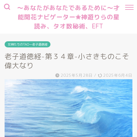
～あなたがあなたであるために～才
能開花ナビゲーター✬神遊りらの星
読み、タオ数秘術、EFT
女神たちのTAOー老子道徳経
老子道徳経-第３４章-小さきものこそ
偉大なり
2025年5月28日
/
2025年6月4日