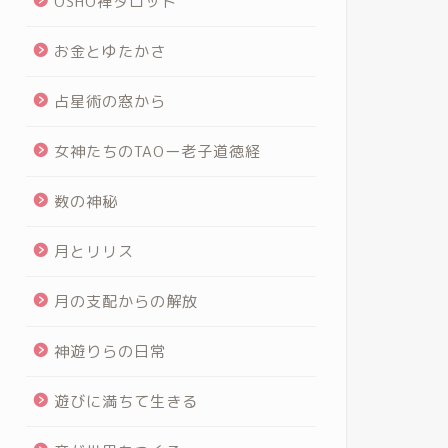
OSHO禅タロット
お金とゆたかさ
占星術の窓から
女神たちのTAOー老子道徳経
数の神秘
月とリリス
月の支配からの解放
神遊りらの日常
遊びに満ちて生きる