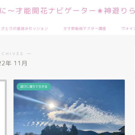
に～才能開花ナビゲーター✬神遊りら
さとりの星読みセッション
タオ数秘術マスター講座
ヴォイ
RCHIVES ―
22年 11月
遊びに満ちて生きる