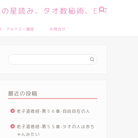
の星読み、タオ数秘術、EFT
ス・アルケミー講座
お問合せ
最近の投稿
老子道徳経-第５６章-自由自在の人
老子道徳経-第５５章-タオの人は赤ち
ゃんみたい