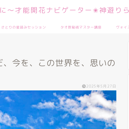
に～才能開花ナビゲーター✬神遊りら
さとりの星読みセッション
タオ数秘術マスター講座
ヴォイ
だ、今を、この世界を、思いの
2025年5月27日