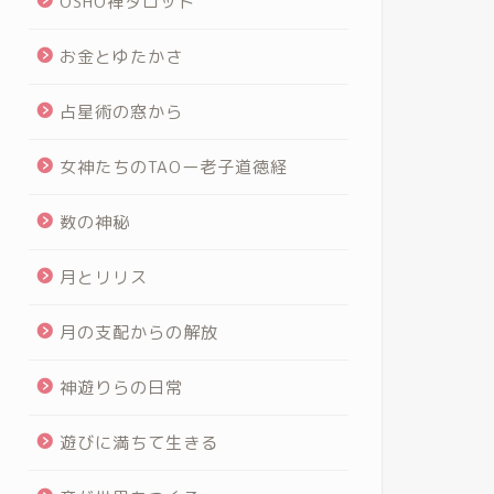
OSHO禅タロット
お金とゆたかさ
占星術の窓から
女神たちのTAOー老子道徳経
数の神秘
月とリリス
月の支配からの解放
神遊りらの日常
遊びに満ちて生きる