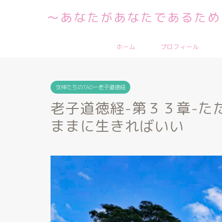
～あなたがあなたであるため
ホーム
プロフィール
女神たちのTAOー老子道徳経
老子道徳経-第３３章-た
ままに生きればいい