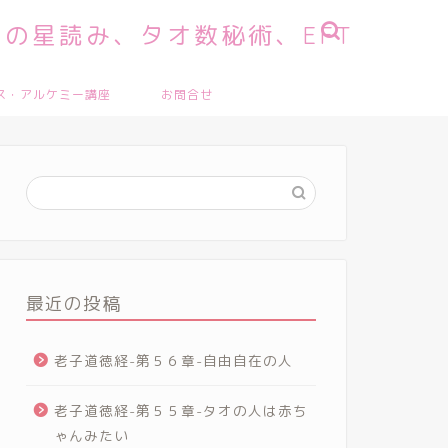
の星読み、タオ数秘術、EFT
ス・アルケミー講座
お問合せ
最近の投稿
老子道徳経-第５６章-自由自在の人
老子道徳経-第５５章-タオの人は赤ち
ゃんみたい