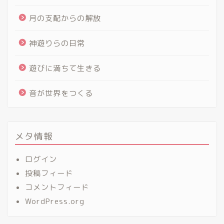
月の支配からの解放
神遊りらの日常
遊びに満ちて生きる
音が世界をつくる
メタ情報
ログイン
投稿フィード
コメントフィード
WordPress.org