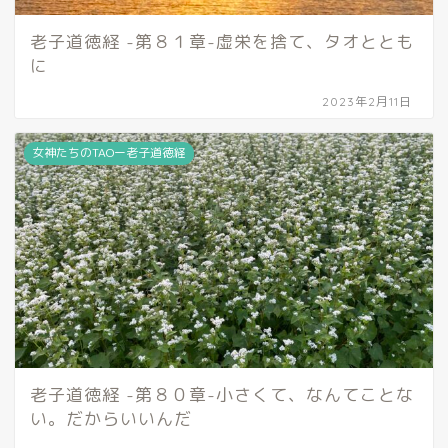
老子道徳経 -第８１章-虚栄を捨て、タオととも
に
2023年2月11日
女神たちのTAOー老子道徳経
老子道徳経 -第８０章-小さくて、なんてことな
い。だからいいんだ