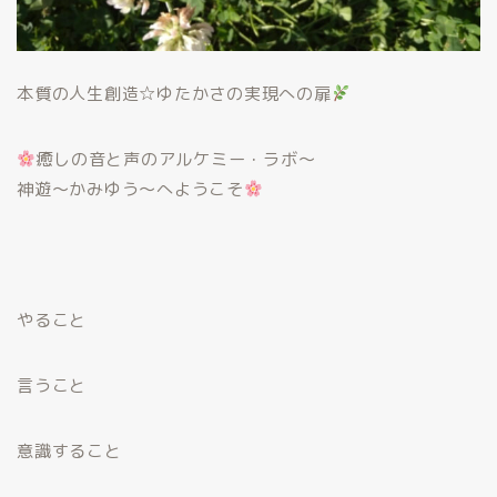
本質の
人生創造☆ゆたかさの実現への扉
癒しの
音と声のアルケミー・ラボ〜
神遊
〜かみゆう～へようこそ
やること
言うこと
意識すること