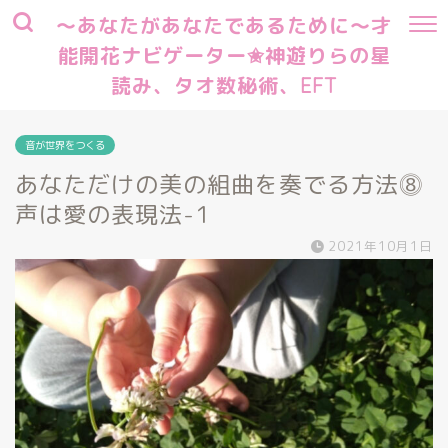
～あなたがあなたであるために～才
能開花ナビゲーター✬神遊りらの星
読み、タオ数秘術、EFT
音が世界をつくる
あなただけの美の組曲を奏でる方法⓼
声は愛の表現法-1
2021年10月1日