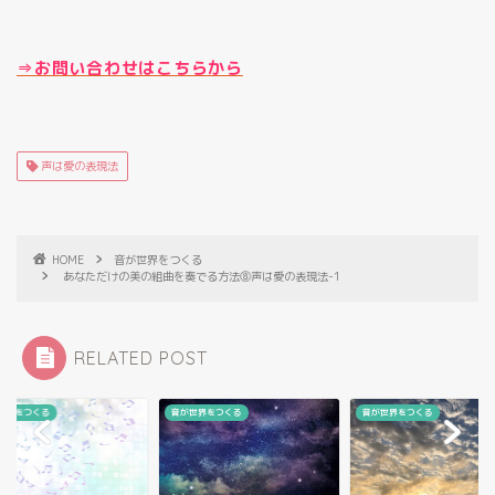
⇒お問い合わせはこちらから
声は愛の表現法
HOME
音が世界をつくる
あなただけの美の組曲を奏でる方法⓼声は愛の表現法-1
RELATED POST
が世界をつくる
音が世界をつくる
音が世界をつくる