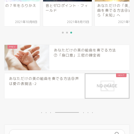
とゼロポイント・フィ
あなただけの「美」の組
「音」の７年をふ
ルド
曲を奏でる方法④過去か
る
ら「未知」へ
2021年8月15日
2021年9月27日
2021年
あなただけの美の組曲を奏でる方法
⑦「身口意」三密の錬金術
あなただけの美の組曲を奏でる方法⑨声
は愛の表現法-2