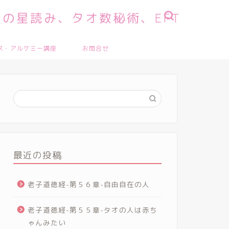
の星読み、タオ数秘術、EFT
ス・アルケミー講座
お問合せ
最近の投稿
老子道徳経-第５６章-自由自在の人
老子道徳経-第５５章-タオの人は赤ち
ゃんみたい