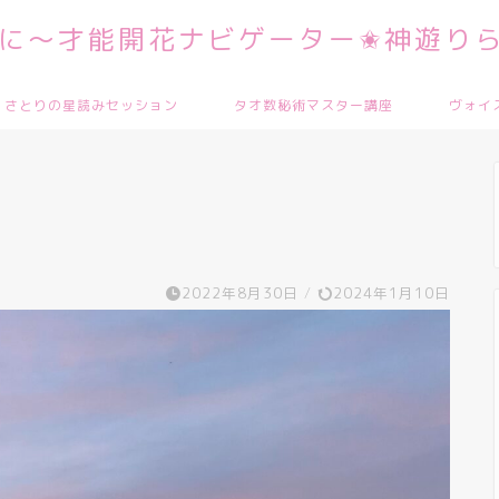
に～才能開花ナビゲーター✬神遊りら
さとりの星読みセッション
タオ数秘術マスター講座
ヴォイ
2022年8月30日
/
2024年1月10日