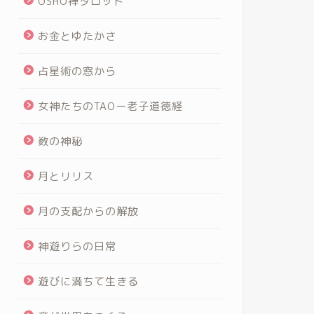
OSHO禅タロット
お金とゆたかさ
占星術の窓から
女神たちのTAOー老子道徳経
数の神秘
月とリリス
月の支配からの解放
神遊りらの日常
遊びに満ちて生きる