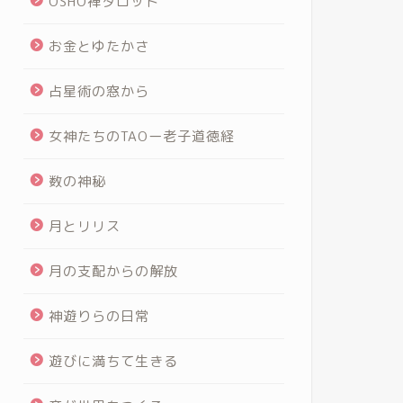
OSHO禅タロット
お金とゆたかさ
占星術の窓から
女神たちのTAOー老子道徳経
数の神秘
月とリリス
月の支配からの解放
神遊りらの日常
遊びに満ちて生きる