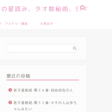
の星読み、タオ数秘術、EFT
ス・アルケミー講座
お問合せ
最近の投稿
老子道徳経-第５６章-自由自在の人
老子道徳経-第５５章-タオの人は赤ち
ゃんみたい