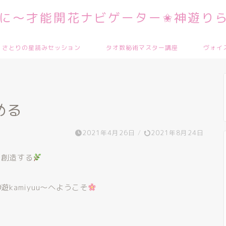
に～才能開花ナビゲーター✬神遊りら
さとりの星読みセッション
タオ数秘術マスター講座
ヴォイ
める
2021年4月26日
/
2021年8月24日
を創造する
神遊
kamiyuu
〜
へようこそ