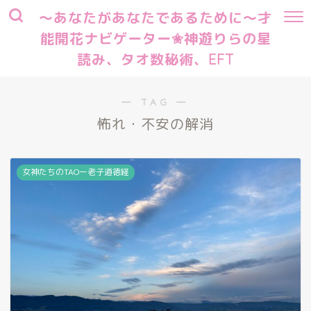
～あなたがあなたであるために～才
能開花ナビゲーター✬神遊りらの星
読み、タオ数秘術、EFT
― TAG ―
怖れ・不安の解消
女神たちのTAOー老子道徳経