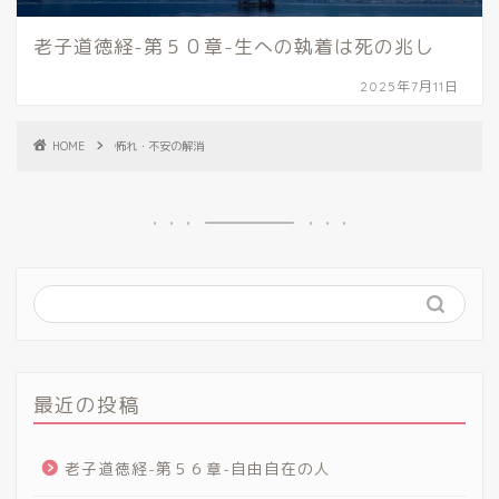
老子道徳経-第５０章-生への執着は死の兆し
2025年7月11日
HOME
怖れ・不安の解消
最近の投稿
老子道徳経-第５６章-自由自在の人