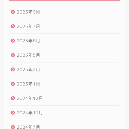
2025年9月
2025年7月
2025年6月
2025年5月
2025年2月
2025年1月
2024年12月
2024年11月
2024年7月