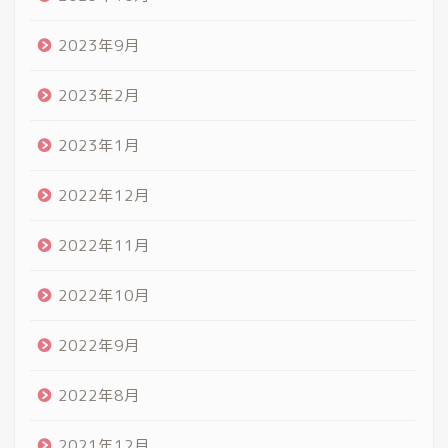
2023年9月
2023年2月
2023年1月
2022年12月
2022年11月
2022年10月
2022年9月
2022年8月
2021年12月