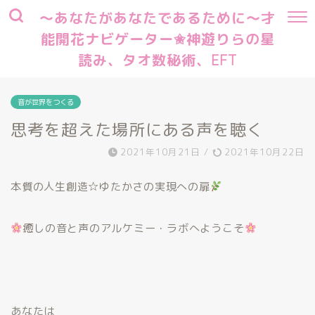
～あなたがあなたであるために～才
能開花ナビゲーター✬神遊りらの星
読み、タオ数秘術、EFT
音が世界をつくる
思考を超えた場所にある声を聴く
2021年10月21日
/
2021年10月22日
本質の
人生創造☆ゆたかさの実現への扉
癒しの
音と声のアルケミー・ラボ
へようこそ
あなたは