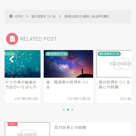
HOME
音が世界をつくる
思考を超えた場所にある声を聴く
RELATED POST
世界をつくる
音が世界をつくる
音が世界をつくる
、周波数が世界をつく
音が世界をつくるー３ 宇
あなただけの美の組
宙との同調
奏でる方法①いちば
大前提
2023年12月2日
2021年6月27日
2021年9
自分自身との結婚