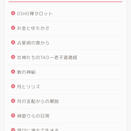
OSHO禅タロット
お金とゆたかさ
占星術の窓から
女神たちのTAOー老子道徳経
数の神秘
月とリリス
月の支配からの解放
神遊りらの日常
遊びに満ちて生きる