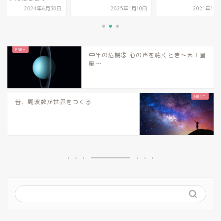
2024年6月30日
2025年1月10日
2021年12
中年の危機③ 心の声を聴くとき～天王星
編～
音、周波数が世界をつくる