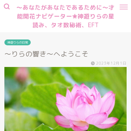
～あなたがあなたであるために～才
能開花ナビゲーター✬神遊りらの星
読み、タオ数秘術、EFT
神遊りらの日常
～りらの響き～へようこそ
2023年12月1日