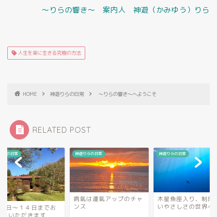
～りらの響き～ 案内人 神遊（かみゆう）りら
人生を楽に生きる究極の方法
HOME
神遊りらの日常
～りらの響き～へようこそ
RELATED POST
りらの日常
神遊りらの日常
神遊りらの日常
病氣は運氣アップのチャ
木星魚座入り、制限
ンス
いやさしさの世界へ
月１日～１４日までお
みをいただきます