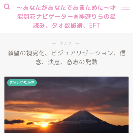
～あなたがあなたであるために～才
能開花ナビゲーター✬神遊りらの星
読み、タオ数秘術、EFT
― TAG ―
願望の視覚化、ビジュアリゼーション、信
念、決意、意志の発動
お金とゆたかさ