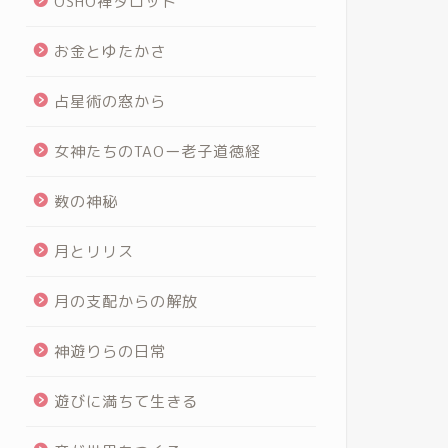
OSHO禅タロット
お金とゆたかさ
占星術の窓から
女神たちのTAOー老子道徳経
数の神秘
月とリリス
月の支配からの解放
神遊りらの日常
遊びに満ちて生きる