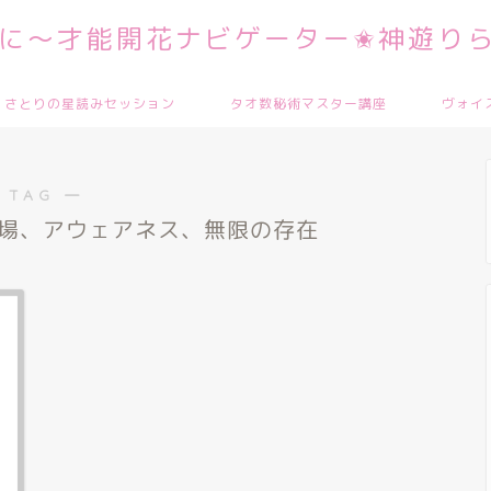
に～才能開花ナビゲーター✬神遊りら
さとりの星読みセッション
タオ数秘術マスター講座
ヴォイ
 TAG ―
場、アウェアネス、無限の存在