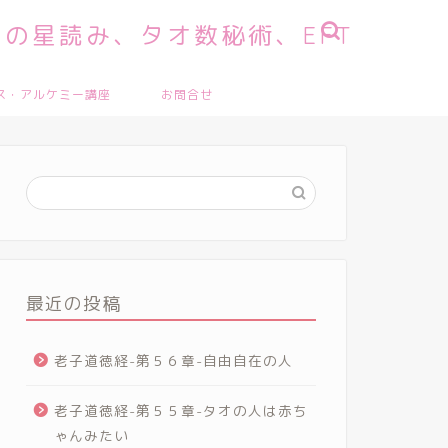
の星読み、タオ数秘術、EFT
ス・アルケミー講座
お問合せ
最近の投稿
老子道徳経-第５６章-自由自在の人
老子道徳経-第５５章-タオの人は赤ち
ゃんみたい