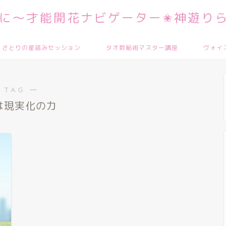
に～才能開花ナビゲーター✬神遊りら
さとりの星読みセッション
タオ数秘術マスター講座
ヴォイ
 TAG ―
は現実化の力