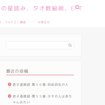
の星読み、タオ数秘術、EFT
ス・アルケミー講座
お問合せ
最近の投稿
老子道徳経-第５６章-自由自在の人
老子道徳経-第５５章-タオの人は赤ち
ゃんみたい