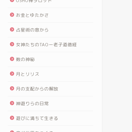
OSHO禅タロット
お金とゆたかさ
占星術の窓から
女神たちのTAOー老子道徳経
数の神秘
月とリリス
月の支配からの解放
神遊りらの日常
遊びに満ちて生きる