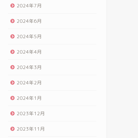
2024年7月
2024年6月
2024年5月
2024年4月
2024年3月
2024年2月
2024年1月
2023年12月
2023年11月