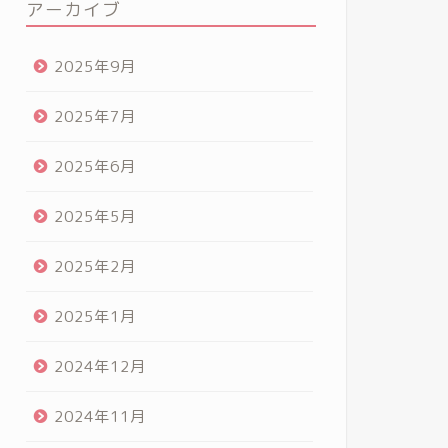
アーカイブ
2025年9月
2025年7月
2025年6月
2025年5月
2025年2月
2025年1月
2024年12月
2024年11月