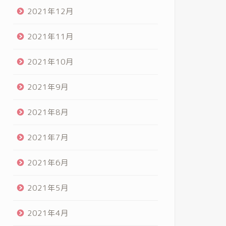
2021年12月
2021年11月
2021年10月
2021年9月
2021年8月
2021年7月
2021年6月
2021年5月
2021年4月