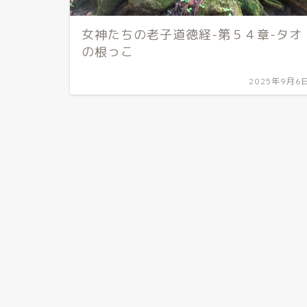
女神たちの老子道徳経-第５４章-タオ
の根っこ
2025年9月6