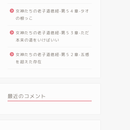
女神たちの老子道徳経-第５４章-タオ
の根っこ
女神たちの老子道徳経-第５３章-ただ
本来の道をいけばいい
女神たちの老子道徳経-第５２章-五感
を超えた存在
最近のコメント