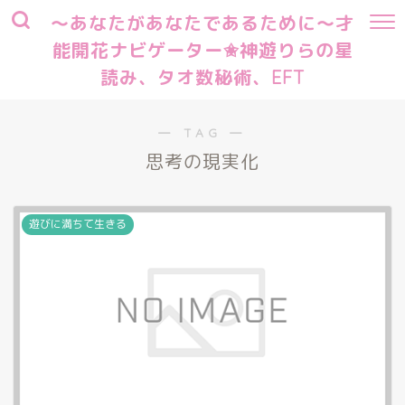
～あなたがあなたであるために～才
能開花ナビゲーター✬神遊りらの星
読み、タオ数秘術、EFT
― TAG ―
思考の現実化
遊びに満ちて生きる