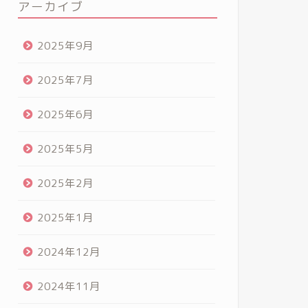
アーカイブ
2025年9月
2025年7月
2025年6月
2025年5月
2025年2月
2025年1月
2024年12月
2024年11月