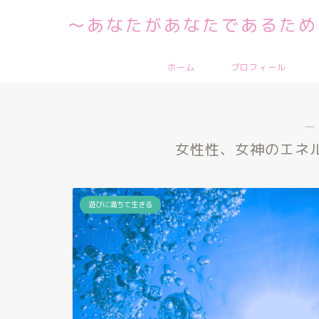
～あなたがあなたであるため
ホーム
プロフィール
―
女性性、女神のエネ
遊びに満ちて生きる