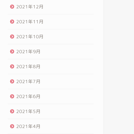
2021年12月
2021年11月
2021年10月
2021年9月
2021年8月
2021年7月
2021年6月
2021年5月
2021年4月