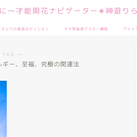
に～才能開花ナビゲーター✬神遊りら
さとりの星読みセッション
タオ数秘術マスター講座
ヴォイ
 TAG ―
ルギー、至福、究極の開運法