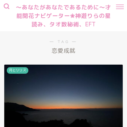
～あなたがあなたであるために～才
能開花ナビゲーター✬神遊りらの星
読み、タオ数秘術、EFT
― TAG ―
恋愛成就
月とリリス