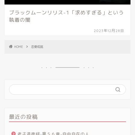
ブラックムーンリリス-1「求めすぎる」という
執着の闇
2023年12月28日
HOME
恋愛成就
最近の投稿
老子道徳経-第５６章-自由自在の人