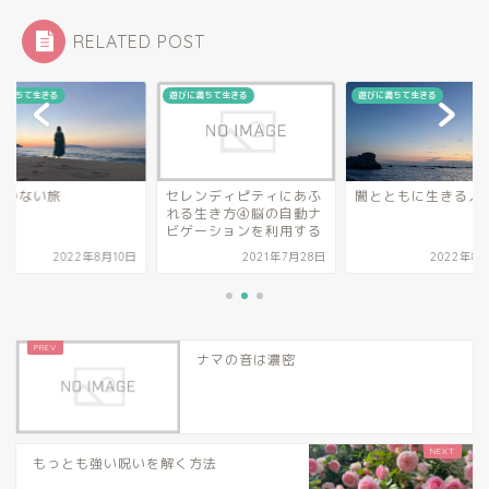
RELATED POST
に満ちて生きる
遊びに満ちて生きる
遊びに満ちて生きる
的のない旅
セレンディピティにあふ
闇とともに生きる人
れる生き方④脳の自動ナ
ビゲーションを利用する
2022年8月10日
2021年7月28日
2022年8月
ナマの音は濃密
もっとも強い呪いを解く方法