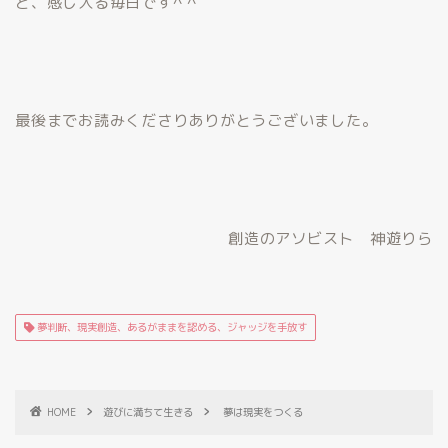
と、感じ入る毎日です^ ^
最後までお読みくださりありがとうございました。
創造のアソビスト 神遊りら
夢判断、現実創造、あるがままを認める、ジャッジを手放す
HOME
遊びに満ちて生きる
夢は現実をつくる