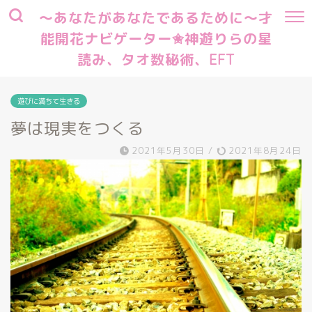
～あなたがあなたであるために～才
能開花ナビゲーター✬神遊りらの星
読み、タオ数秘術、EFT
遊びに満ちて生きる
夢は現実をつくる
2021年5月30日
/
2021年8月24日