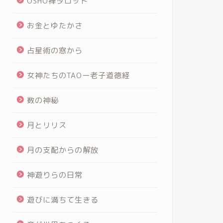
OSHO禅タロット
お金とゆたかさ
占星術の窓から
女神たちのTAOー老子道徳経
数の神秘
月とリリス
月の支配からの解放
神遊りらの日常
遊びに満ちて生きる