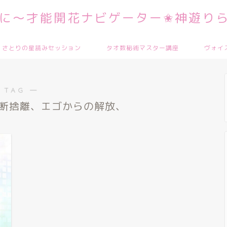
に～才能開花ナビゲーター✬神遊りら
さとりの星読みセッション
タオ数秘術マスター講座
ヴォイ
 TAG ―
断捨離、エゴからの解放、