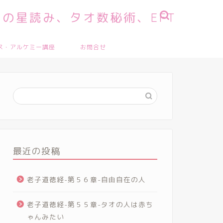
の星読み、タオ数秘術、EFT
ス・アルケミー講座
お問合せ
最近の投稿
老子道徳経-第５６章-自由自在の人
老子道徳経-第５５章-タオの人は赤ち
ゃんみたい