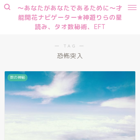
～あなたがあなたであるために～才
能開花ナビゲーター✬神遊りらの星
読み、タオ数秘術、EFT
― TAG ―
恐怖突入
数の神秘