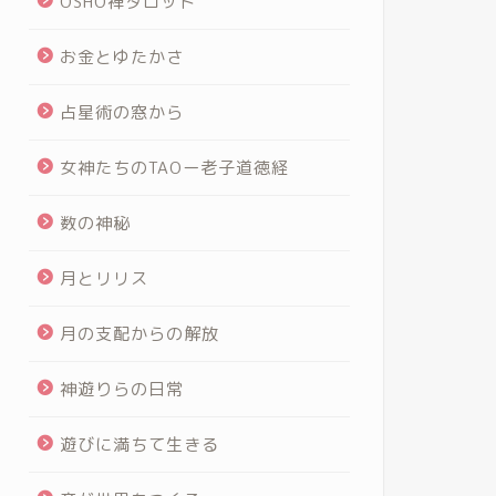
OSHO禅タロット
お金とゆたかさ
占星術の窓から
女神たちのTAOー老子道徳経
数の神秘
月とリリス
月の支配からの解放
神遊りらの日常
遊びに満ちて生きる