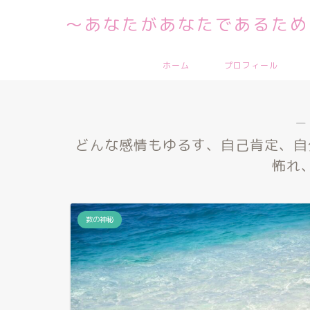
～あなたがあなたであるため
ホーム
プロフィール
―
どんな感情もゆるす、自己肯定、自
怖れ
数の神秘